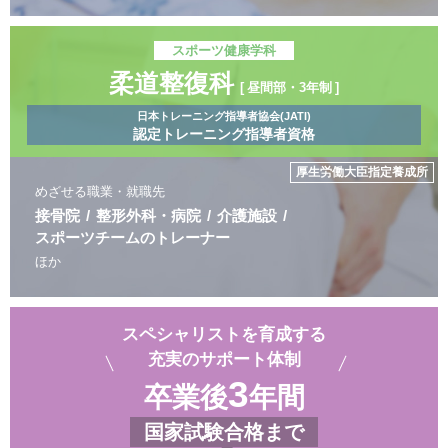
スポーツ健康学科
柔道整復科
昼間部・3年制
日本トレーニング指導者協会(JATI)
認定トレーニング指導者資格
厚生労働大臣指定養成所
めざせる職業・就職先
接骨院
整形外科・病院
介護施設
スポーツチームの
トレーナー
ほか
スペシャリストを育成する
充実のサポート体制
3
卒業後
年間
国家試験合格まで