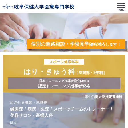
2026年度オープンキャンパス受付中！
本校独自の奨学制度が
パワーアップ！
社会人は授業料半額免除！
高校生も20万・10万円免除！
教育訓練給付制度の
活用により、
3年間の
自己負担額が
165.5万円まで
減額可能
個別の進路相談・学校見学
随時対応します！
社会人で柔道整復科に入学される方は条件が合えば更に厚生労働省から給付が受けられま
す
スポーツ健康学科
はり・
きゅう科
昼間部・3年制
日本トレーニング指導者協会(JATI)
認定トレーニング指導者資格
厚生労働大臣指定養成所
めざせる職業・就職先
鍼灸院
病院・医院
スポーツチームの
トレーナー
美容サロン・
産婦人科
ほか